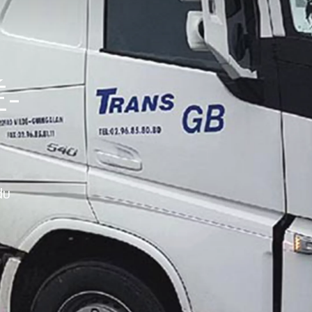
É-
du