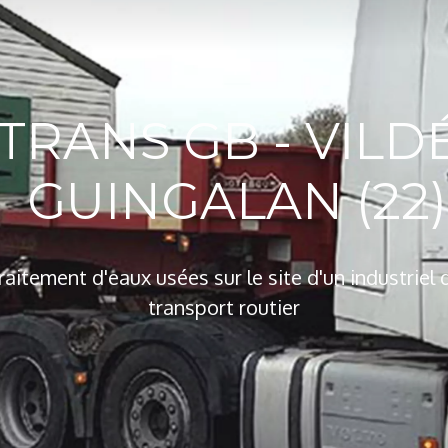
TRANS GB - VILD
GUINGALAN (22)
raitement d'eaux usées sur le site d'un industriel 
transport routier