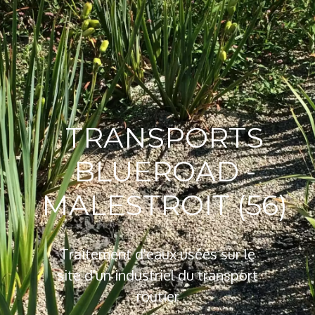
TRANSPORTS
BLUEROAD -
MALESTROIT (56)
Traitement d'eaux usées sur le
site d'un industriel du transport
routier